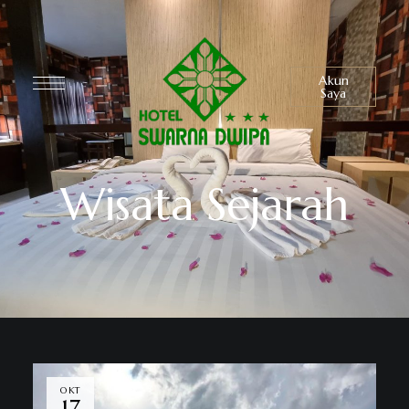
Akun
Saya
Wisata Sejarah
OKT
17